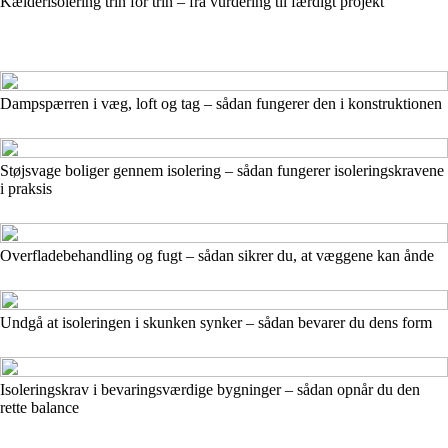
Kælderisolering trin for trin – fra vurdering til færdigt projekt
Dampspærren i væg, loft og tag – sådan fungerer den i konstruktionen
Støjsvage boliger gennem isolering – sådan fungerer isoleringskravene
i praksis
Overfladebehandling og fugt – sådan sikrer du, at væggene kan ånde
Undgå at isoleringen i skunken synker – sådan bevarer du dens form
Isoleringskrav i bevaringsværdige bygninger – sådan opnår du den
rette balance