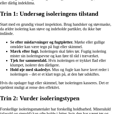
eller dårlig indeklima.
Trin 1: Undersøg isoleringens tilstand
Start med en grundig visuel inspektion. Brug handsker og støvmaske,
da ældre isolering kan støve og indeholde partikler, du ikke bør
indånde.
Se efter misfarvninger og fugtpletter.
Mørke eller gullige
områder kan være tegn på fugt eller skimmel.
Mærk efter fugt.
Isoleringen skal føles tør. Fugtig isolering
mister sin isoleringsevne og kan føre til råd i træværket.
Tjek for sammenfald.
Hvis isoleringen er trykket flad eller
klumpet, isolerer den dårligere.
Hold øje med skadedyr.
Mus og fugle kan have lavet reder i
isoleringen – det er et klart tegn på, at den bør udskiftes.
Hvis du opdager fugt eller skimmel, bør isoleringen kasseres. Det er
sjældent muligt at rense den effektivt.
Trin 2: Vurder isoleringstypen
Forskellige isoleringsmaterialer har forskellig holdbarhed. Mineraluld
(glasuld og stenuld) kan ofte holde i årtier, hvis den har været tør og