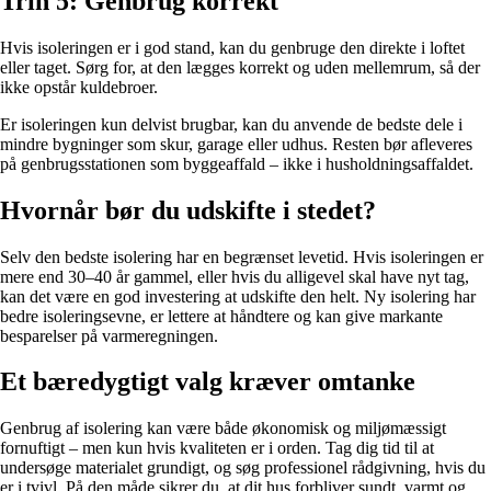
Trin 5: Genbrug korrekt
Hvis isoleringen er i god stand, kan du genbruge den direkte i loftet
eller taget. Sørg for, at den lægges korrekt og uden mellemrum, så der
ikke opstår kuldebroer.
Er isoleringen kun delvist brugbar, kan du anvende de bedste dele i
mindre bygninger som skur, garage eller udhus. Resten bør afleveres
på genbrugsstationen som byggeaffald – ikke i husholdningsaffaldet.
Hvornår bør du udskifte i stedet?
Selv den bedste isolering har en begrænset levetid. Hvis isoleringen er
mere end 30–40 år gammel, eller hvis du alligevel skal have nyt tag,
kan det være en god investering at udskifte den helt. Ny isolering har
bedre isoleringsevne, er lettere at håndtere og kan give markante
besparelser på varmeregningen.
Et bæredygtigt valg kræver omtanke
Genbrug af isolering kan være både økonomisk og miljømæssigt
fornuftigt – men kun hvis kvaliteten er i orden. Tag dig tid til at
undersøge materialet grundigt, og søg professionel rådgivning, hvis du
er i tvivl. På den måde sikrer du, at dit hus forbliver sundt, varmt og