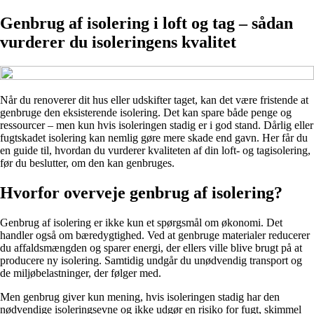
Genbrug af isolering i loft og tag – sådan
vurderer du isoleringens kvalitet
Når du renoverer dit hus eller udskifter taget, kan det være fristende at
genbruge den eksisterende isolering. Det kan spare både penge og
ressourcer – men kun hvis isoleringen stadig er i god stand. Dårlig eller
fugtskadet isolering kan nemlig gøre mere skade end gavn. Her får du
en guide til, hvordan du vurderer kvaliteten af din loft- og tagisolering,
før du beslutter, om den kan genbruges.
Hvorfor overveje genbrug af isolering?
Genbrug af isolering er ikke kun et spørgsmål om økonomi. Det
handler også om bæredygtighed. Ved at genbruge materialer reducerer
du affaldsmængden og sparer energi, der ellers ville blive brugt på at
producere ny isolering. Samtidig undgår du unødvendig transport og
de miljøbelastninger, der følger med.
Men genbrug giver kun mening, hvis isoleringen stadig har den
nødvendige isoleringsevne og ikke udgør en risiko for fugt, skimmel