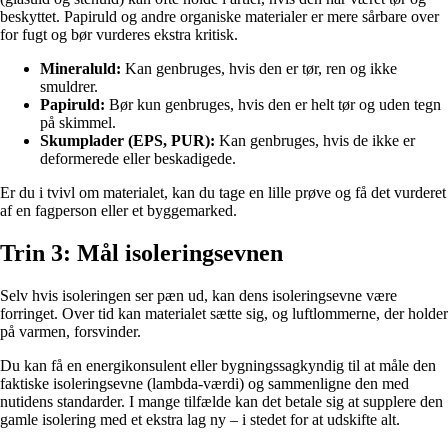
beskyttet. Papiruld og andre organiske materialer er mere sårbare over
for fugt og bør vurderes ekstra kritisk.
Mineraluld:
Kan genbruges, hvis den er tør, ren og ikke
smuldrer.
Papiruld:
Bør kun genbruges, hvis den er helt tør og uden tegn
på skimmel.
Skumplader (EPS, PUR):
Kan genbruges, hvis de ikke er
deformerede eller beskadigede.
Er du i tvivl om materialet, kan du tage en lille prøve og få det vurderet
af en fagperson eller et byggemarked.
Trin 3: Mål isoleringsevnen
Selv hvis isoleringen ser pæn ud, kan dens isoleringsevne være
forringet. Over tid kan materialet sætte sig, og luftlommerne, der holder
på varmen, forsvinder.
Du kan få en energikonsulent eller bygningssagkyndig til at måle den
faktiske isoleringsevne (lambda-værdi) og sammenligne den med
nutidens standarder. I mange tilfælde kan det betale sig at supplere den
gamle isolering med et ekstra lag ny – i stedet for at udskifte alt.