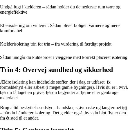
Undgå fugt i kælderen – sådan holder du de nederste rum tørre og
energieffektive
Efterisolering om vinteren: Sådan bliver boligen varmere og mere
komfortabel
Kælderisolering trin for trin – fra vurdering til færdigt projekt
Sådan undgår du kuldebroer i væggene med korrekt placeret isolering
Trin 4: Overvej sundhed og sikkerhed
Ældre isolering kan indeholde stoffer, der i dag er udfaset, fx
formaldehyd eller asbest (i meget gamle bygninger). Hvis du er i tvivl,
bør du få taget en prøve, før du begynder at fjerne eller genbruge
materialet.
Brug altid beskyttelsesudstyr – handsker, støvmaske og langærmet tøj
– når du håndterer isolering. Det gælder også, hvis du blot flytter den
fra ét sted til et andet.