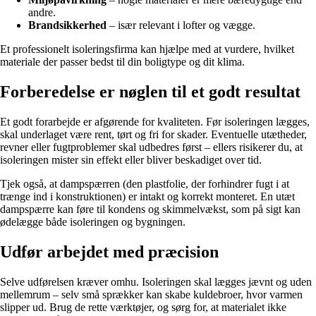
andre.
Brandsikkerhed
– især relevant i lofter og vægge.
Et professionelt isoleringsfirma kan hjælpe med at vurdere, hvilket
materiale der passer bedst til din boligtype og dit klima.
Forberedelse er nøglen til et godt resultat
Et godt forarbejde er afgørende for kvaliteten. Før isoleringen lægges,
skal underlaget være rent, tørt og fri for skader. Eventuelle utætheder,
revner eller fugtproblemer skal udbedres først – ellers risikerer du, at
isoleringen mister sin effekt eller bliver beskadiget over tid.
Tjek også, at dampspærren (den plastfolie, der forhindrer fugt i at
trænge ind i konstruktionen) er intakt og korrekt monteret. En utæt
dampspærre kan føre til kondens og skimmelvækst, som på sigt kan
ødelægge både isoleringen og bygningen.
Udfør arbejdet med præcision
Selve udførelsen kræver omhu. Isoleringen skal lægges jævnt og uden
mellemrum – selv små sprækker kan skabe kuldebroer, hvor varmen
slipper ud. Brug de rette værktøjer, og sørg for, at materialet ikke