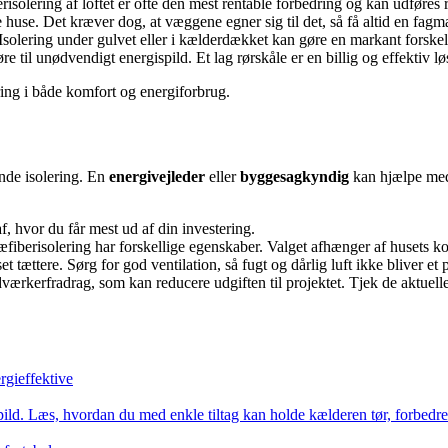
lering af loftet er ofte den mest rentable forbedring og kan udføres re
 huse. Det kræver dog, at væggene egner sig til det, så få altid en fagm
 Isolering under gulvet eller i kælderdækket kan gøre en markant forskel
 til unødvendigt energispild. Et lag rørskåle er en billig og effektiv lø
ring i både komfort og energiforbrug.
ende isolering. En
energivejleder
eller
byggesagkyndig
kan hjælpe med 
af, hvor du får mest ud af din investering.
fiberisolering har forskellige egenskaber. Valget afhænger af husets ko
t tættere. Sørg for god ventilation, så fugt og dårlig luft ikke bliver et
værkerfradrag, som kan reducere udgiften til projektet. Tjek de aktuelle
rgieffektive
ispild. Læs, hvordan du med enkle tiltag kan holde kælderen tør, forbed