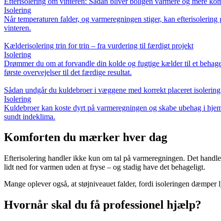
Efterisolering om vinteren: Sådan bliver boligen varmere og mere ko
Isolering
Når temperaturen falder, og varmeregningen stiger, kan efterisolering
vinteren.
Kælderisolering trin for trin – fra vurdering til færdigt projekt
Isolering
Drømmer du om at forvandle din kolde og fugtige kælder til et behagel
første overvejelser til det færdige resultat.
Sådan undgår du kuldebroer i væggene med korrekt placeret isolering
Isolering
Kuldebroer kan koste dyrt på varmeregningen og skabe ubehag i hjemme
sundt indeklima.
Komforten du mærker hver dag
Efterisolering handler ikke kun om tal på varmeregningen. Det handler
lidt ned for varmen uden at fryse – og stadig have det behageligt.
Mange oplever også, at støjniveauet falder, fordi isoleringen dæmper ly
Hvornår skal du få professionel hjælp?