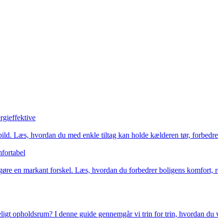
rgieffektive
ispild. Læs, hvordan du med enkle tiltag kan holde kælderen tør, forbed
mfortabel
 gøre en markant forskel. Læs, hvordan du forbedrer boligens komfort, r
igt opholdsrum? I denne guide gennemgår vi trin for trin, hvordan du v