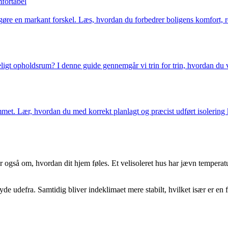
mfortabel
 gøre en markant forskel. Læs, hvordan du forbedrer boligens komfort, r
igt opholdsrum? I denne guide gennemgår vi trin for trin, hvordan du v
t. Lær, hvordan du med korrekt planlagt og præcist udført isolering ka
 også om, hvordan dit hjem føles. Et velisoleret hus har jævn temperatu
de udefra. Samtidig bliver indeklimaet mere stabilt, hvilket især er en 