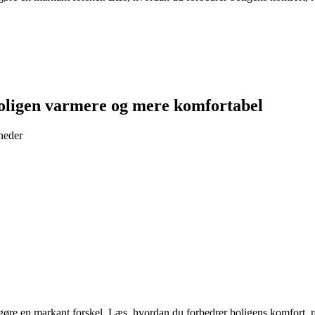
boligen varmere og mere komfortabel
neder
 gøre en markant forskel. Læs, hvordan du forbedrer boligens komfort, r