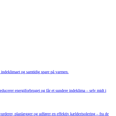
re indeklimaet og samtidig spare på varmen.
educerer energiforbruget og får et sundere indeklima – selv midt i
urderer, planlægger og udfører en effektiv kælderisolering – fra de