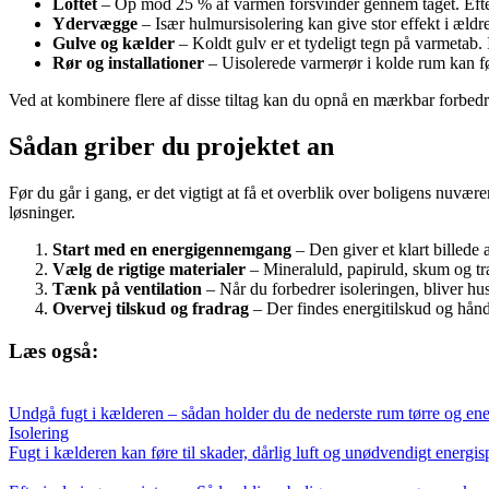
Loftet
– Op mod 25 % af varmen forsvinder gennem taget. Efteriso
Ydervægge
– Især hulmursisolering kan give stor effekt i ældre
Gulve og kælder
– Koldt gulv er et tydeligt tegn på varmetab.
Rør og installationer
– Uisolerede varmerør i kolde rum kan føre
Ved at kombinere flere af disse tiltag kan du opnå en mærkbar forbed
Sådan griber du projektet an
Før du går i gang, er det vigtigt at få et overblik over boligens nuvær
løsninger.
Start med en energigennemgang
– Den giver et klart billede 
Vælg de rigtige materialer
– Mineraluld, papiruld, skum og træ
Tænk på ventilation
– Når du forbedrer isoleringen, bliver huse
Overvej tilskud og fradrag
– Der findes energitilskud og hånd
Læs også:
Undgå fugt i kælderen – sådan holder du de nederste rum tørre og ene
Isolering
Fugt i kælderen kan føre til skader, dårlig luft og unødvendigt energ