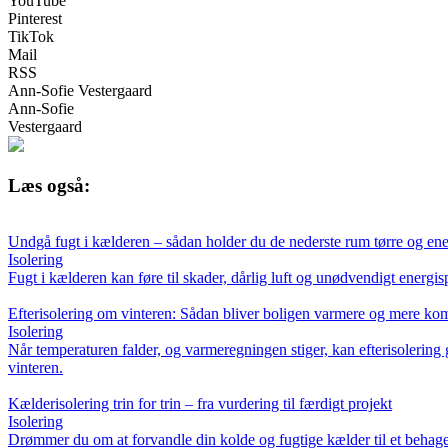
YouTube
Pinterest
TikTok
Mail
RSS
Ann-Sofie Vestergaard
Ann-Sofie
Vestergaard
Læs også:
Undgå fugt i kælderen – sådan holder du de nederste rum tørre og ene
Isolering
Fugt i kælderen kan føre til skader, dårlig luft og unødvendigt energ
Efterisolering om vinteren: Sådan bliver boligen varmere og mere ko
Isolering
Når temperaturen falder, og varmeregningen stiger, kan efterisolering
vinteren.
Kælderisolering trin for trin – fra vurdering til færdigt projekt
Isolering
Drømmer du om at forvandle din kolde og fugtige kælder til et behagel