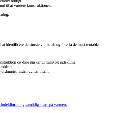
lativt hurtigt.
and til at vurdere konstruktionen.
.
sning.
at identificere de største varmetab og foreslå de mest rentable
nstruktion og dine ønsker til miljø og indeklima.
 problem.
 ordninger, inden du går i gang.
re indeklimaet og samtidig spare på varmen.