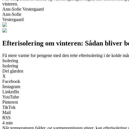
vinteren.
Ann-Sofie Vestergaard
Ann-Sofie
Vestergaard
Efterisolering om vinteren: Sådan bliver 
Få mere varme for pengene med den rette efterisolering i de kolde må
Isolering
Isolering
Del glæden
X
Facebook
Instagram
LinkedIn
YouTube
Pinterest
TikTok
Mail
RSS
4 min
Når temperaturen falder, og varmeregningen stiger, kan efterisolering