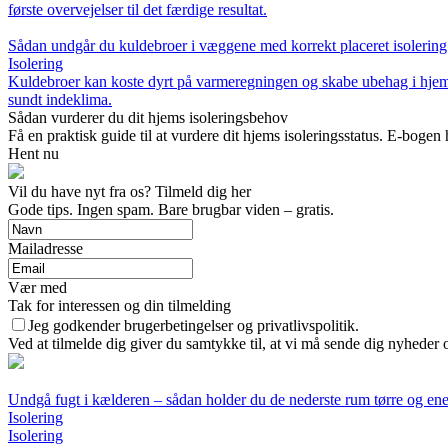
første overvejelser til det færdige resultat.
Sådan undgår du kuldebroer i væggene med korrekt placeret isolering
Isolering
Kuldebroer kan koste dyrt på varmeregningen og skabe ubehag i hjemme
sundt indeklima.
Sådan vurderer du dit hjems isoleringsbehov
Få en praktisk guide til at vurdere dit hjems isoleringsstatus. E-bogen
Hent nu
Vil du have nyt fra os? Tilmeld dig her
Gode tips. Ingen spam. Bare brugbar viden – gratis.
Mailadresse
Vær med
Tak for interessen og din tilmelding
Jeg godkender brugerbetingelser og privatlivspolitik.
Ved at tilmelde dig giver du samtykke til, at vi må sende dig nyheder o
Undgå fugt i kælderen – sådan holder du de nederste rum tørre og ene
Isolering
Isolering