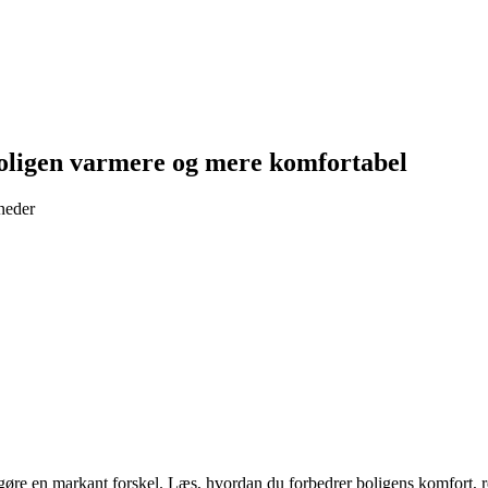
boligen varmere og mere komfortabel
neder
 gøre en markant forskel. Læs, hvordan du forbedrer boligens komfort, r