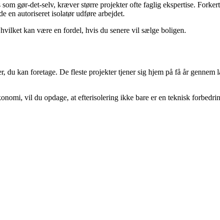
som gør-det-selv, kræver større projekter ofte faglig ekspertise. Forker
de en autoriseret isolatør udføre arbejdet.
vilket kan være en fordel, hvis du senere vil sælge boligen.
, du kan foretage. De fleste projekter tjener sig hjem på få år gennem l
omi, vil du opdage, at efterisolering ikke bare er en teknisk forbedring 