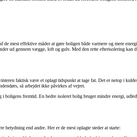
en af de mest effektive måder at gøre boligen både varmere og mere ener
rsvinder ud gennem vægge, loft og gulv. Med den rette efterisolering kan 
eren faktisk være et oplagt tidspunkt at tage fat. Det er netop i kuld
dendørs, så arbejdet ikke påvirkes af vejret.
 i boligens fremtid. En bedre isoleret bolig bruger mindre energi, udled
e betydning end andre. Her er de mest oplagte steder at starte: