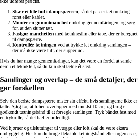
ikke udføres præcist.
Skær et lille hul i dampspærren
, så det passer tæt omkring
røret eller kablet.
Montér en gummimanchet
omkring gennemføringen, og sørg
for, at den slutter tæt.
Fastgør manchetten
med tætningslim eller tape, der er beregnet
til dampspærre.
Kontrollér tætningen
ved at trykke let omkring samlingen –
der må ikke være luft, der slipper ud.
Hvis du har mange gennemføringer, kan det være en fordel at samle
dem i et teknikfelt, så du kun skal tætne ét sted.
Samlinger og overlap – de små detaljer, der
gør forskellen
Selv den bedste dampspærre mister sin effekt, hvis samlingerne ikke er
tætte. Sørg for, at folien overlapper med mindst 10 cm, og brug et
godkendt tætningsbånd til at forsegle samlingen. Tryk båndet fast med
en trykrulle, så det hæfter ordentligt.
Ved hjørner og tilslutninger til vægge eller loft skal du være ekstra
omhyggelig. Her kan du bruge fleksible tætningsbånd eller fugemasse,