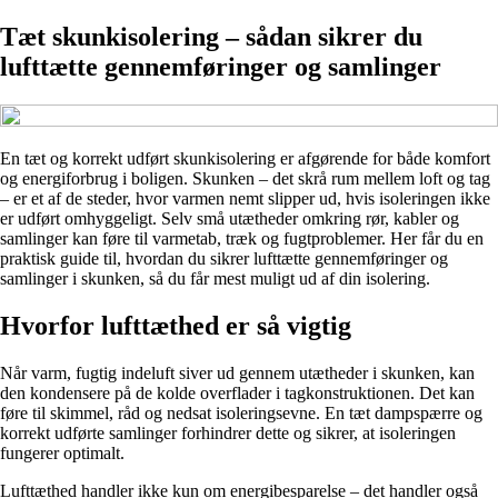
Tæt skunkisolering – sådan sikrer du
lufttætte gennemføringer og samlinger
En tæt og korrekt udført skunkisolering er afgørende for både komfort
og energiforbrug i boligen. Skunken – det skrå rum mellem loft og tag
– er et af de steder, hvor varmen nemt slipper ud, hvis isoleringen ikke
er udført omhyggeligt. Selv små utætheder omkring rør, kabler og
samlinger kan føre til varmetab, træk og fugtproblemer. Her får du en
praktisk guide til, hvordan du sikrer lufttætte gennemføringer og
samlinger i skunken, så du får mest muligt ud af din isolering.
Hvorfor lufttæthed er så vigtig
Når varm, fugtig indeluft siver ud gennem utætheder i skunken, kan
den kondensere på de kolde overflader i tagkonstruktionen. Det kan
føre til skimmel, råd og nedsat isoleringsevne. En tæt dampspærre og
korrekt udførte samlinger forhindrer dette og sikrer, at isoleringen
fungerer optimalt.
Lufttæthed handler ikke kun om energibesparelse – det handler også