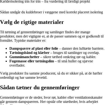
Kælderisolering trin for trin – fra vurdering til færdigt projekt
Sådan undgår du kuldebroer i væggene med korrekt placeret isolering
Vælg de rigtige materialer
Til tætning af gennemføringer og samlinger findes der mange
produkter, men det vigtigste er, at de passer sammen og er godkendt til
formålet. Typiske materialer er:
Dampspærre af plast eller folie
– danner den lufttætte barriere.
Tætningsbånd og klæber
– bruges til samlinger og overlap.
Gummimanchetter
– sikrer tæthed omkring rør og kabler.
Fugemasse eller tætningslim
– til små huller og ujævne
overflader.
Vælg produkter fra samme producent, så du er sikker på, at de hæfter
ordentligt og har samme levetid.
Sådan tætner du gennemføringer
Gennemføringer er de steder, hvor rør, kabler eller ventilationskanaler
går gennem dampspærren. Her opstår ofte utætheder, hvis arbejdet