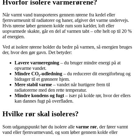
Hvorfor isolere varmerørene?
Når varmt vand transporteres gennem rørene fra kedel eller
fjernvarmeunit til radiatorer og haner, afgiver det varme undervejs.
Hvis rørene løber gennem kolde rum som kælder, loft eller
uopvarmede skakte, går en del af varmen tabt – ofte helt op til 20 %
af energien.
Ved at isolere rørene holder du bedre på varmen, så energien bruges
der, hvor den gør gavn. Det betyder:
Lavere varmeregning
– du bruger mindre energi på at
opvarme vandet.
Mindre CO₂-udledning
– du reducerer dit energiforbrug og
bidrager til et grønnere hjem.
Mere stabil varme
– vandet når hurtigere frem til
radiatorerne med den rette temperatur.
Mindre kondens og fugt
– især på kolde rør, hvor der ellers
kan dannes fugt på overfladen.
Hvilke rør skal isoleres?
Som udgangspunkt bør du isolere alle
varme rør
, der fører varmt
vand eller fjernvarmevand, og som løber gennem kolde eller