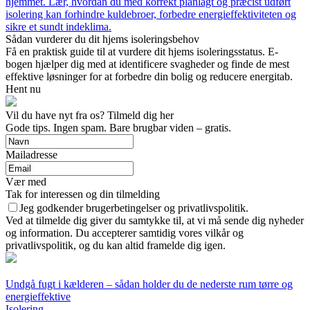
hjemmet. Lær, hvordan du med korrekt planlagt og præcist udført
isolering kan forhindre kuldebroer, forbedre energieffektiviteten og
sikre et sundt indeklima.
Sådan vurderer du dit hjems isoleringsbehov
Få en praktisk guide til at vurdere dit hjems isoleringsstatus. E-
bogen hjælper dig med at identificere svagheder og finde de mest
effektive løsninger for at forbedre din bolig og reducere energitab.
Hent nu
Vil du have nyt fra os? Tilmeld dig her
Gode tips. Ingen spam. Bare brugbar viden – gratis.
Mailadresse
Vær med
Tak for interessen og din tilmelding
Jeg godkender brugerbetingelser og privatlivspolitik.
Ved at tilmelde dig giver du samtykke til, at vi må sende dig nyheder
og information. Du accepterer samtidig vores vilkår og
privatlivspolitik, og du kan altid framelde dig igen.
Undgå fugt i kælderen – sådan holder du de nederste rum tørre og
energieffektive
Isolering