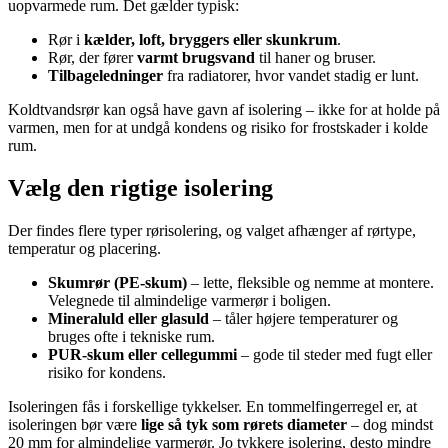
uopvarmede rum. Det gælder typisk:
Rør i
kælder, loft, bryggers eller skunkrum
.
Rør, der fører
varmt brugsvand
til haner og bruser.
Tilbageledninger
fra radiatorer, hvor vandet stadig er lunt.
Koldtvandsrør kan også have gavn af isolering – ikke for at holde på
varmen, men for at undgå kondens og risiko for frostskader i kolde
rum.
Vælg den rigtige isolering
Der findes flere typer rørisolering, og valget afhænger af rørtype,
temperatur og placering.
Skumrør (PE-skum)
– lette, fleksible og nemme at montere.
Velegnede til almindelige varmerør i boligen.
Mineraluld eller glasuld
– tåler højere temperaturer og
bruges ofte i tekniske rum.
PUR-skum eller cellegummi
– gode til steder med fugt eller
risiko for kondens.
Isoleringen fås i forskellige tykkelser. En tommelfingerregel er, at
isoleringen bør være
lige så tyk som rørets diameter
– dog mindst
20 mm for almindelige varmerør. Jo tykkere isolering, desto mindre