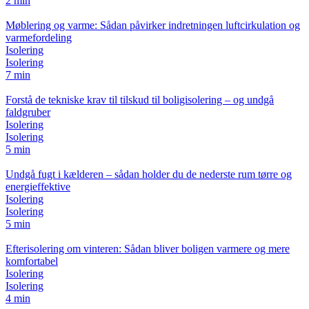
2 min
Møblering og varme: Sådan påvirker indretningen luftcirkulation og
varmefordeling
Isolering
Isolering
7 min
Forstå de tekniske krav til tilskud til boligisolering – og undgå
faldgruber
Isolering
Isolering
5 min
Undgå fugt i kælderen – sådan holder du de nederste rum tørre og
energieffektive
Isolering
Isolering
5 min
Efterisolering om vinteren: Sådan bliver boligen varmere og mere
komfortabel
Isolering
Isolering
4 min