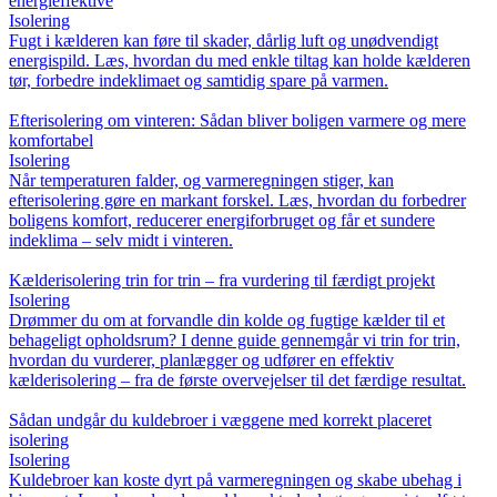
energieffektive
Isolering
Fugt i kælderen kan føre til skader, dårlig luft og unødvendigt
energispild. Læs, hvordan du med enkle tiltag kan holde kælderen
tør, forbedre indeklimaet og samtidig spare på varmen.
Efterisolering om vinteren: Sådan bliver boligen varmere og mere
komfortabel
Isolering
Når temperaturen falder, og varmeregningen stiger, kan
efterisolering gøre en markant forskel. Læs, hvordan du forbedrer
boligens komfort, reducerer energiforbruget og får et sundere
indeklima – selv midt i vinteren.
Kælderisolering trin for trin – fra vurdering til færdigt projekt
Isolering
Drømmer du om at forvandle din kolde og fugtige kælder til et
behageligt opholdsrum? I denne guide gennemgår vi trin for trin,
hvordan du vurderer, planlægger og udfører en effektiv
kælderisolering – fra de første overvejelser til det færdige resultat.
Sådan undgår du kuldebroer i væggene med korrekt placeret
isolering
Isolering
Kuldebroer kan koste dyrt på varmeregningen og skabe ubehag i