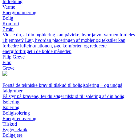
Indretning
Varme
Energioptimering
Bolig
Komfort
7 min
Vidste du, at din møblering kan påvirke, hvor jævnt varmen fordeles
i hjemmet? Lær, hvordan placeringen af møbler og tekstiler kan
forbedre luftcirkulationen, øge komforten og reducere
energiforbruget i de kolde måneder.
Filip Greve
Filip
Greve
Forstå de tekniske krav til tilskud til boligisolering – og undgå
faldgruber
Få styr på kravene, før du søger tilskud til isolering af din bolig
Isolering
Isolering
Boligisolering
Energirenovering
Tilskud
Byggeteknik
Boligejere