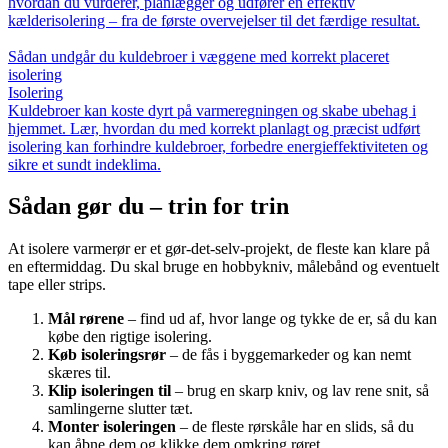
hvordan du vurderer, planlægger og udfører en effektiv
kælderisolering – fra de første overvejelser til det færdige resultat.
Sådan undgår du kuldebroer i væggene med korrekt placeret
isolering
Isolering
Kuldebroer kan koste dyrt på varmeregningen og skabe ubehag i
hjemmet. Lær, hvordan du med korrekt planlagt og præcist udført
isolering kan forhindre kuldebroer, forbedre energieffektiviteten og
sikre et sundt indeklima.
Sådan gør du – trin for trin
At isolere varmerør er et gør-det-selv-projekt, de fleste kan klare på
en eftermiddag. Du skal bruge en hobbykniv, målebånd og eventuelt
tape eller strips.
Mål rørene
– find ud af, hvor lange og tykke de er, så du kan
købe den rigtige isolering.
Køb isoleringsrør
– de fås i byggemarkeder og kan nemt
skæres til.
Klip isoleringen til
– brug en skarp kniv, og lav rene snit, så
samlingerne slutter tæt.
Monter isoleringen
– de fleste rørskåle har en slids, så du
kan åbne dem og klikke dem omkring røret.