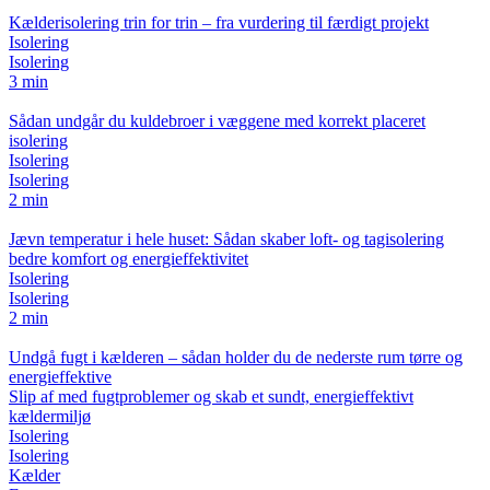
Kælderisolering trin for trin – fra vurdering til færdigt projekt
Isolering
Isolering
3 min
Sådan undgår du kuldebroer i væggene med korrekt placeret
isolering
Isolering
Isolering
2 min
Jævn temperatur i hele huset: Sådan skaber loft- og tagisolering
bedre komfort og energieffektivitet
Isolering
Isolering
2 min
Undgå fugt i kælderen – sådan holder du de nederste rum tørre og
energieffektive
Slip af med fugtproblemer og skab et sundt, energieffektivt
kældermiljø
Isolering
Isolering
Kælder