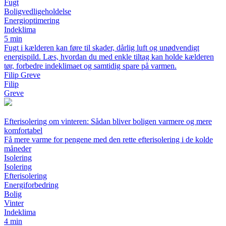
Fugt
Boligvedligeholdelse
Energioptimering
Indeklima
5 min
Fugt i kælderen kan føre til skader, dårlig luft og unødvendigt
energispild. Læs, hvordan du med enkle tiltag kan holde kælderen
tør, forbedre indeklimaet og samtidig spare på varmen.
Filip Greve
Filip
Greve
Efterisolering om vinteren: Sådan bliver boligen varmere og mere
komfortabel
Få mere varme for pengene med den rette efterisolering i de kolde
måneder
Isolering
Isolering
Efterisolering
Energiforbedring
Bolig
Vinter
Indeklima
4 min