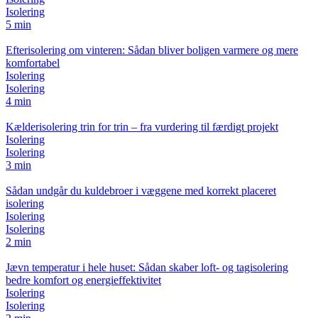
Isolering
5 min
Efterisolering om vinteren: Sådan bliver boligen varmere og mere
komfortabel
Isolering
Isolering
4 min
Kælderisolering trin for trin – fra vurdering til færdigt projekt
Isolering
Isolering
3 min
Sådan undgår du kuldebroer i væggene med korrekt placeret
isolering
Isolering
Isolering
2 min
Jævn temperatur i hele huset: Sådan skaber loft- og tagisolering
bedre komfort og energieffektivitet
Isolering
Isolering