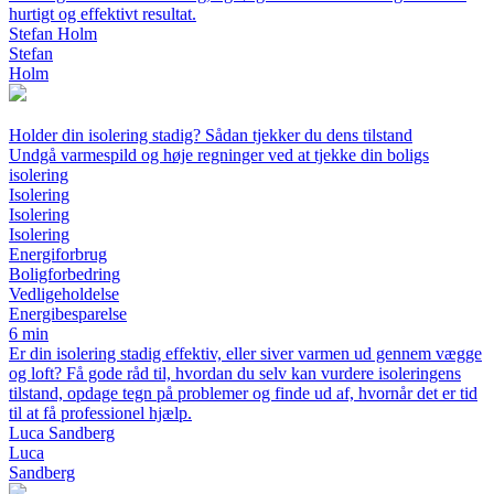
hurtigt og effektivt resultat.
Stefan Holm
Stefan
Holm
Holder din isolering stadig? Sådan tjekker du dens tilstand
Undgå varmespild og høje regninger ved at tjekke din boligs
isolering
Isolering
Isolering
Isolering
Energiforbrug
Boligforbedring
Vedligeholdelse
Energibesparelse
6 min
Er din isolering stadig effektiv, eller siver varmen ud gennem vægge
og loft? Få gode råd til, hvordan du selv kan vurdere isoleringens
tilstand, opdage tegn på problemer og finde ud af, hvornår det er tid
til at få professionel hjælp.
Luca Sandberg
Luca
Sandberg