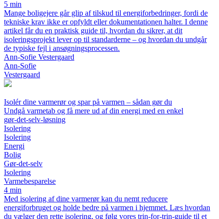
5 min
Mange boligejere går glip af tilskud til energiforbedringer, fordi de
tekniske krav ikke er opfyldt eller dokumentationen halter. I denne
artikel får du en praktisk guide til, hvordan du sikrer, at dit
isoleringsprojekt lever op til standarderne – og hvordan du undgår
de typiske fejl i ansøgningsprocessen.
Ann-Sofie Vestergaard
Ann-Sofie
Vestergaard
Isolér dine varmerør og spar på varmen – sådan gør du
Undgå varmetab og få mere ud af din energi med en enkel
gør‑det‑selv‑løsning
Isolering
Isolering
Energi
Bolig
Gør‑det‑selv
Isolering
Varmebesparelse
4 min
Med isolering af dine varmerør kan du nemt reducere
energiforbruget og holde bedre på varmen i hjemmet. Læs hvordan
du vælger den rette isolering, og følg vores trin‑for‑trin‑guide til et