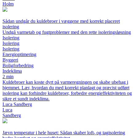
Holm
Sådan undgår du kuldebroer i væggene med korrekt placeret
isolering
Undgå varmetab og fugtproblemer med den rette isoleringsløsning
Isolering
Isolering
Isolering
Energioptimering
Byggeri
Boligforbedring
Indeklima
2 min
Kuldebroer kan koste dyrt på varmeregningen og skabe ubehag i
hjemmet. Lær, hvordan du med korrekt planlagt og præcist udført
isolering kan forhindre kuldebroer, forbedre energieffektiviteten og
sikre et sundt indeklima.
Luca Sandberg
Luca
Sandberg
Jævn temperatur i hele huset: Sådan skaber loft- og tagisolering