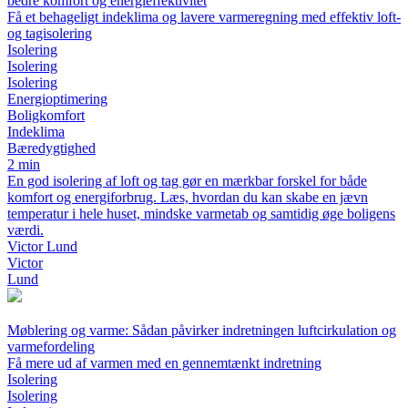
bedre komfort og energieffektivitet
Få et behageligt indeklima og lavere varmeregning med effektiv loft-
og tagisolering
Isolering
Isolering
Isolering
Energioptimering
Boligkomfort
Indeklima
Bæredygtighed
2 min
En god isolering af loft og tag gør en mærkbar forskel for både
komfort og energiforbrug. Læs, hvordan du kan skabe en jævn
temperatur i hele huset, mindske varmetab og samtidig øge boligens
værdi.
Victor Lund
Victor
Lund
Møblering og varme: Sådan påvirker indretningen luftcirkulation og
varmefordeling
Få mere ud af varmen med en gennemtænkt indretning
Isolering
Isolering