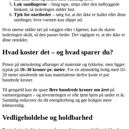
Luk samlingerne
– brug tape, strips eller den indbyggede
limkant, så isoleringen sidder fast.
Tjek for utætheder
– sørg for, at der ikke er huller eller åbne
samlinger, hvor varmen kan slippe ud.
Hvis rørene sidder tæt på væggen eller i hjørner, kan du skære
isoleringen skråt, så den passer bedre. Det vigtigste er, at der ikke er
åbne områder.
Hvad koster det – og hvad sparer du?
Prisen på rørisolering afhænger af materiale og tykkelse, men ligger
typisk på
10–30 kroner pr. meter
. For en almindelig bolig med 10–
20 meter uisolerede rør kan materialerne derfor koste et par
hundrede kroner.
Til gengæld kan du spare
flere hundrede kroner om året
på
varmeregningen – og investeringen er ofte tjent hjem på under et år.
Samtidig reducerer du dit energiforbrug og gør boligen mere
klimavenlig.
Vedligeholdelse og holdbarhed