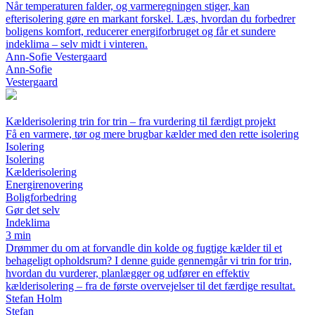
Når temperaturen falder, og varmeregningen stiger, kan
efterisolering gøre en markant forskel. Læs, hvordan du forbedrer
boligens komfort, reducerer energiforbruget og får et sundere
indeklima – selv midt i vinteren.
Ann-Sofie Vestergaard
Ann-Sofie
Vestergaard
Kælderisolering trin for trin – fra vurdering til færdigt projekt
Få en varmere, tør og mere brugbar kælder med den rette isolering
Isolering
Isolering
Kælderisolering
Energirenovering
Boligforbedring
Gør det selv
Indeklima
3 min
Drømmer du om at forvandle din kolde og fugtige kælder til et
behageligt opholdsrum? I denne guide gennemgår vi trin for trin,
hvordan du vurderer, planlægger og udfører en effektiv
kælderisolering – fra de første overvejelser til det færdige resultat.
Stefan Holm
Stefan