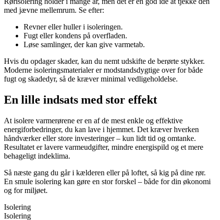
Rørisolering holder i mange år, men det er en god idé at tjekke den
med jævne mellemrum. Se efter:
Revner eller huller i isoleringen.
Fugt eller kondens på overfladen.
Løse samlinger, der kan give varmetab.
Hvis du opdager skader, kan du nemt udskifte de berørte stykker.
Moderne isoleringsmaterialer er modstandsdygtige over for både
fugt og skadedyr, så de kræver minimal vedligeholdelse.
En lille indsats med stor effekt
At isolere varmerørene er en af de mest enkle og effektive
energiforbedringer, du kan lave i hjemmet. Det kræver hverken
håndværker eller store investeringer – kun lidt tid og omtanke.
Resultatet er lavere varmeudgifter, mindre energispild og et mere
behageligt indeklima.
Så næste gang du går i kælderen eller på loftet, så kig på dine rør.
En smule isolering kan gøre en stor forskel – både for din økonomi
og for miljøet.
Isolering
Isolering