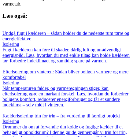
varmetab.
Læs også:
Undgå fugt i kælderen – sådan holder du de nederste rum tørre og
energieffektive
Isolering
Fugt i kælderen kan føre til skader, dårlig luft og unødvendigt
energispild. Læs, hvordan du med enkle tiltag kan holde kælderen
tør, forbedre indeklimaet og samtidig spare på varmen.
Efterisolering om vinteren: Sådan bliver boligen varmere og mere
komfortabel
Isolering
Når temperaturen falder, og varmeregningen stiger, kan
efterisolering gøre en markant forskel. Læs, hvordan du forbedrer
boligens komfort, reducerer energiforbruget og får et sundere
indeklima – selv midt i vinteren.
Kælderisolering trin for trin – fra vurdering til færdigt projekt
Isolering
Drømmer du om at forvandle din kolde og fugtige kælder til et
behageligt opholdsrum? I denne guide gennemgår vi trin for trin,