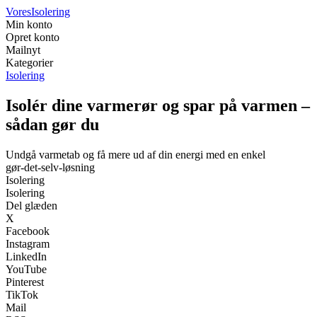
Vores
Isolering
Min konto
Opret konto
Mailnyt
Kategorier
Isolering
Isolér dine varmerør og spar på varmen –
sådan gør du
Undgå varmetab og få mere ud af din energi med en enkel
gør‑det‑selv‑løsning
Isolering
Isolering
Del glæden
X
Facebook
Instagram
LinkedIn
YouTube
Pinterest
TikTok
Mail