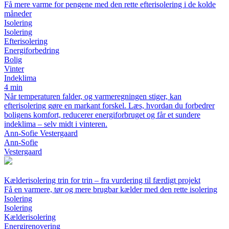
Få mere varme for pengene med den rette efterisolering i de kolde
måneder
Isolering
Isolering
Efterisolering
Energiforbedring
Bolig
Vinter
Indeklima
4 min
Når temperaturen falder, og varmeregningen stiger, kan
efterisolering gøre en markant forskel. Læs, hvordan du forbedrer
boligens komfort, reducerer energiforbruget og får et sundere
indeklima – selv midt i vinteren.
Ann-Sofie Vestergaard
Ann-Sofie
Vestergaard
Kælderisolering trin for trin – fra vurdering til færdigt projekt
Få en varmere, tør og mere brugbar kælder med den rette isolering
Isolering
Isolering
Kælderisolering
Energirenovering