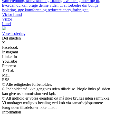
varmeledning, konvektion og stråling. Artiklen guider dig til,
hvordan du kan bruge denne viden til at forbedre din boligs
isolering, øge komforten og reducere energiforbruget.
Victor Lund
Victor
Lund
Vores
Isolering
Del glæden
X
Facebook
Instagram
LinkedIn
YouTube
Pinterest
TikTok
Mail
RSS
© Alle rettigheder forbeholdes.
© Indholdet må ikke gengives uden tilladelse. Nogle links på siden
kan give os kommission ved køb.
© Alt indhold er vores ejendom og må ikke bruges uden samtykke.
Vi modtager muligvis betaling ved køb via samarbejdspartnere.
Brug uden tilladelse er ikke tilladt.
Information