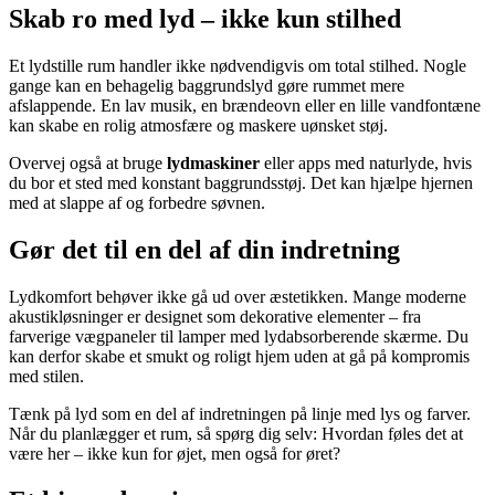
Skab ro med lyd – ikke kun stilhed
Et lydstille rum handler ikke nødvendigvis om total stilhed. Nogle
gange kan en behagelig baggrundslyd gøre rummet mere
afslappende. En lav musik, en brændeovn eller en lille vandfontæne
kan skabe en rolig atmosfære og maskere uønsket støj.
Overvej også at bruge
lydmaskiner
eller apps med naturlyde, hvis
du bor et sted med konstant baggrundsstøj. Det kan hjælpe hjernen
med at slappe af og forbedre søvnen.
Gør det til en del af din indretning
Lydkomfort behøver ikke gå ud over æstetikken. Mange moderne
akustikløsninger er designet som dekorative elementer – fra
farverige vægpaneler til lamper med lydabsorberende skærme. Du
kan derfor skabe et smukt og roligt hjem uden at gå på kompromis
med stilen.
Tænk på lyd som en del af indretningen på linje med lys og farver.
Når du planlægger et rum, så spørg dig selv: Hvordan føles det at
være her – ikke kun for øjet, men også for øret?