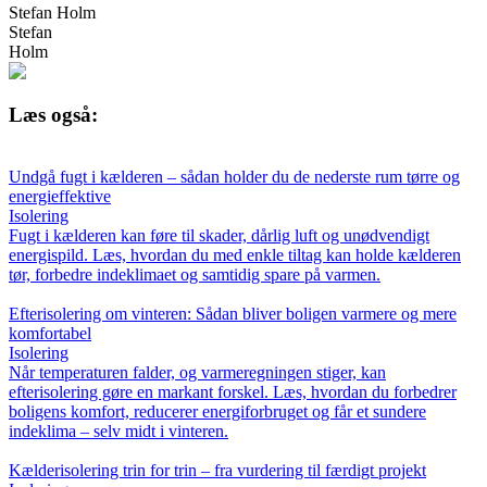
Stefan Holm
Stefan
Holm
Læs også:
Undgå fugt i kælderen – sådan holder du de nederste rum tørre og
energieffektive
Isolering
Fugt i kælderen kan føre til skader, dårlig luft og unødvendigt
energispild. Læs, hvordan du med enkle tiltag kan holde kælderen
tør, forbedre indeklimaet og samtidig spare på varmen.
Efterisolering om vinteren: Sådan bliver boligen varmere og mere
komfortabel
Isolering
Når temperaturen falder, og varmeregningen stiger, kan
efterisolering gøre en markant forskel. Læs, hvordan du forbedrer
boligens komfort, reducerer energiforbruget og får et sundere
indeklima – selv midt i vinteren.
Kælderisolering trin for trin – fra vurdering til færdigt projekt