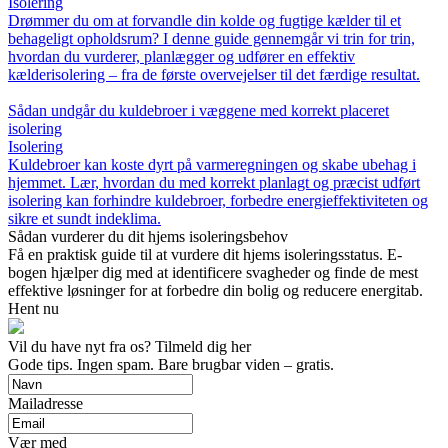
Isolering
Drømmer du om at forvandle din kolde og fugtige kælder til et
behageligt opholdsrum? I denne guide gennemgår vi trin for trin,
hvordan du vurderer, planlægger og udfører en effektiv
kælderisolering – fra de første overvejelser til det færdige resultat.
Sådan undgår du kuldebroer i væggene med korrekt placeret
isolering
Isolering
Kuldebroer kan koste dyrt på varmeregningen og skabe ubehag i
hjemmet. Lær, hvordan du med korrekt planlagt og præcist udført
isolering kan forhindre kuldebroer, forbedre energieffektiviteten og
sikre et sundt indeklima.
Sådan vurderer du dit hjems isoleringsbehov
Få en praktisk guide til at vurdere dit hjems isoleringsstatus. E-
bogen hjælper dig med at identificere svagheder og finde de mest
effektive løsninger for at forbedre din bolig og reducere energitab.
Hent nu
Vil du have nyt fra os? Tilmeld dig her
Gode tips. Ingen spam. Bare brugbar viden – gratis.
Mailadresse
Vær med