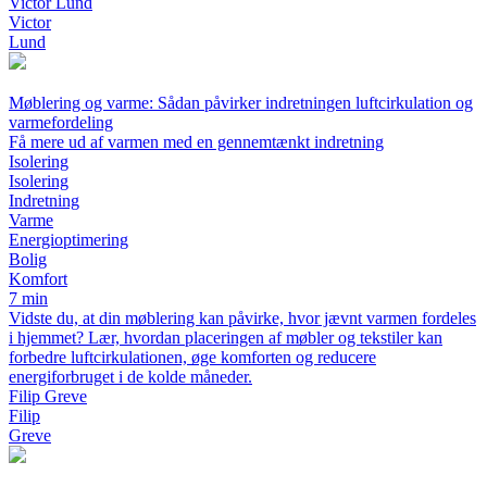
Victor Lund
Victor
Lund
Møblering og varme: Sådan påvirker indretningen luftcirkulation og
varmefordeling
Få mere ud af varmen med en gennemtænkt indretning
Isolering
Isolering
Indretning
Varme
Energioptimering
Bolig
Komfort
7 min
Vidste du, at din møblering kan påvirke, hvor jævnt varmen fordeles
i hjemmet? Lær, hvordan placeringen af møbler og tekstiler kan
forbedre luftcirkulationen, øge komforten og reducere
energiforbruget i de kolde måneder.
Filip Greve
Filip
Greve