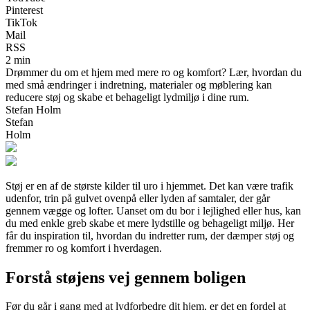
Pinterest
TikTok
Mail
RSS
2 min
Drømmer du om et hjem med mere ro og komfort? Lær, hvordan du
med små ændringer i indretning, materialer og møblering kan
reducere støj og skabe et behageligt lydmiljø i dine rum.
Stefan Holm
Stefan
Holm
Støj er en af de største kilder til uro i hjemmet. Det kan være trafik
udenfor, trin på gulvet ovenpå eller lyden af samtaler, der går
gennem vægge og lofter. Uanset om du bor i lejlighed eller hus, kan
du med enkle greb skabe et mere lydstille og behageligt miljø. Her
får du inspiration til, hvordan du indretter rum, der dæmper støj og
fremmer ro og komfort i hverdagen.
Forstå støjens vej gennem boligen
Før du går i gang med at lydforbedre dit hjem, er det en fordel at