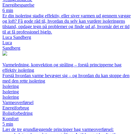
Energibesparelse
6 min
Er din isolering stadig effektiv, eller siver varmen ud gennem vægge
og loft? Få gode råd til, hvordan du selv kan vurdere isoleringens
tilstand, opdage tegn på problemer og finde ud af, hvornår det er tid
til at få professionel hjælp.
Luca Sandberg
Luca
Sandberg
Varmeledning, konvektion og stråling – forstå principperne bag
effektiv isolering
Forstå hvordan varme bevæger sig – og hvordan du kan stoppe den
med den rette isolering
Isolering
Isolering
Isolering
Varmeoverførsel
Energiforbrug
Boligforbedring
Komfort
5 min
Lær de tre grundlæggende principper bag varmeoverførsel: