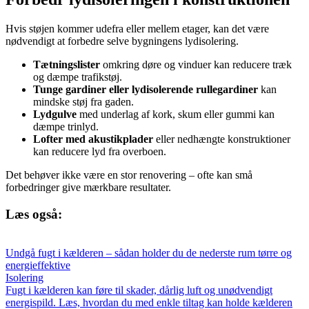
Hvis støjen kommer udefra eller mellem etager, kan det være
nødvendigt at forbedre selve bygningens lydisolering.
Tætningslister
omkring døre og vinduer kan reducere træk
og dæmpe trafikstøj.
Tunge gardiner eller lydisolerende rullegardiner
kan
mindske støj fra gaden.
Lydgulve
med underlag af kork, skum eller gummi kan
dæmpe trinlyd.
Lofter med akustikplader
eller nedhængte konstruktioner
kan reducere lyd fra overboen.
Det behøver ikke være en stor renovering – ofte kan små
forbedringer give mærkbare resultater.
Læs også:
Undgå fugt i kælderen – sådan holder du de nederste rum tørre og
energieffektive
Isolering
Fugt i kælderen kan føre til skader, dårlig luft og unødvendigt
energispild. Læs, hvordan du med enkle tiltag kan holde kælderen