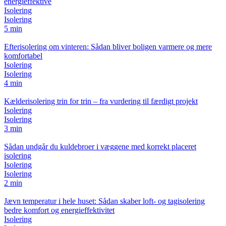
energieffektive
Isolering
Isolering
5 min
Efterisolering om vinteren: Sådan bliver boligen varmere og mere
komfortabel
Isolering
Isolering
4 min
Kælderisolering trin for trin – fra vurdering til færdigt projekt
Isolering
Isolering
3 min
Sådan undgår du kuldebroer i væggene med korrekt placeret
isolering
Isolering
Isolering
2 min
Jævn temperatur i hele huset: Sådan skaber loft- og tagisolering
bedre komfort og energieffektivitet
Isolering