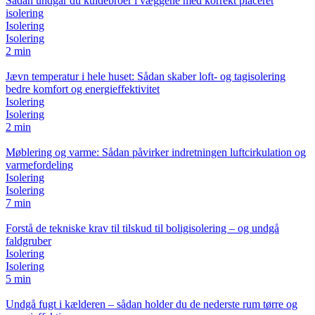
Sådan undgår du kuldebroer i væggene med korrekt placeret
isolering
Isolering
Isolering
2 min
Jævn temperatur i hele huset: Sådan skaber loft- og tagisolering
bedre komfort og energieffektivitet
Isolering
Isolering
2 min
Møblering og varme: Sådan påvirker indretningen luftcirkulation og
varmefordeling
Isolering
Isolering
7 min
Forstå de tekniske krav til tilskud til boligisolering – og undgå
faldgruber
Isolering
Isolering
5 min
Undgå fugt i kælderen – sådan holder du de nederste rum tørre og