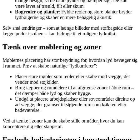
mange design, så de både pynter og dæmper støj. De kan
være lavet af træuld, filt eller skum.
Bogreoler og planter
: Fyldte reoler og store planter bryder
lydbølgerne og skaber en mere behagelig akustik.
Selv små ændringer – som at hænge billeder med stofbagside eller
lægge puder i sofaen – kan bidrage til et roligere lydmiljø.
Tænk over møblering og zoner
Møblernes placering har stor betydning for, hvordan lyd bevæger sig
i rummet. Prøv at skabe naturlige “lydbarrierer”:
Placer store møbler som reoler eller skabe mod vægge, der
vender mod støjkilder.
Brug tæpper og rumdelere til at afgrænse zoner i åbne rum –
det dæmper både lyd og skaber hygge.
Undgå at placere arbejdspladser eller soveområder direkte op
ad vægge, der grænser til støjende rum som køkken eller
badeværelse.
Ved at tænke i zoner kan du skabe stille områder, hvor du kan
koncentrere dig eller slappe af.
Forbedr lydisoleringen i konstruktionen