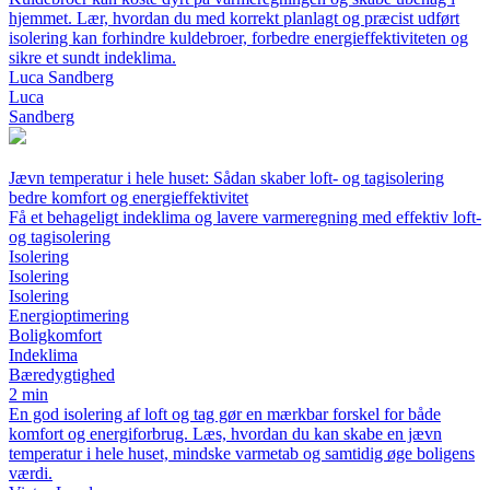
hjemmet. Lær, hvordan du med korrekt planlagt og præcist udført
isolering kan forhindre kuldebroer, forbedre energieffektiviteten og
sikre et sundt indeklima.
Luca Sandberg
Luca
Sandberg
Jævn temperatur i hele huset: Sådan skaber loft- og tagisolering
bedre komfort og energieffektivitet
Få et behageligt indeklima og lavere varmeregning med effektiv loft-
og tagisolering
Isolering
Isolering
Isolering
Energioptimering
Boligkomfort
Indeklima
Bæredygtighed
2 min
En god isolering af loft og tag gør en mærkbar forskel for både
komfort og energiforbrug. Læs, hvordan du kan skabe en jævn
temperatur i hele huset, mindske varmetab og samtidig øge boligens
værdi.