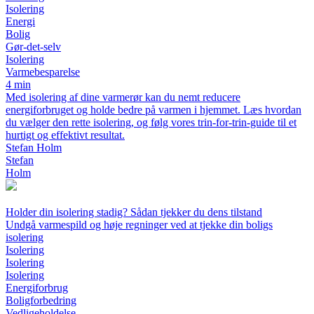
Isolering
Energi
Bolig
Gør‑det‑selv
Isolering
Varmebesparelse
4 min
Med isolering af dine varmerør kan du nemt reducere
energiforbruget og holde bedre på varmen i hjemmet. Læs hvordan
du vælger den rette isolering, og følg vores trin‑for‑trin‑guide til et
hurtigt og effektivt resultat.
Stefan Holm
Stefan
Holm
Holder din isolering stadig? Sådan tjekker du dens tilstand
Undgå varmespild og høje regninger ved at tjekke din boligs
isolering
Isolering
Isolering
Isolering
Energiforbrug
Boligforbedring
Vedligeholdelse