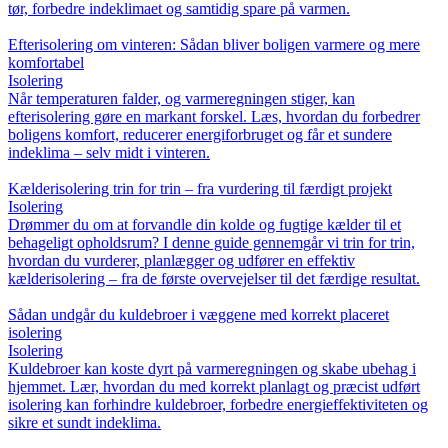
tør, forbedre indeklimaet og samtidig spare på varmen.
Efterisolering om vinteren: Sådan bliver boligen varmere og mere
komfortabel
Isolering
Når temperaturen falder, og varmeregningen stiger, kan
efterisolering gøre en markant forskel. Læs, hvordan du forbedrer
boligens komfort, reducerer energiforbruget og får et sundere
indeklima – selv midt i vinteren.
Kælderisolering trin for trin – fra vurdering til færdigt projekt
Isolering
Drømmer du om at forvandle din kolde og fugtige kælder til et
behageligt opholdsrum? I denne guide gennemgår vi trin for trin,
hvordan du vurderer, planlægger og udfører en effektiv
kælderisolering – fra de første overvejelser til det færdige resultat.
Sådan undgår du kuldebroer i væggene med korrekt placeret
isolering
Isolering
Kuldebroer kan koste dyrt på varmeregningen og skabe ubehag i
hjemmet. Lær, hvordan du med korrekt planlagt og præcist udført
isolering kan forhindre kuldebroer, forbedre energieffektiviteten og
sikre et sundt indeklima.