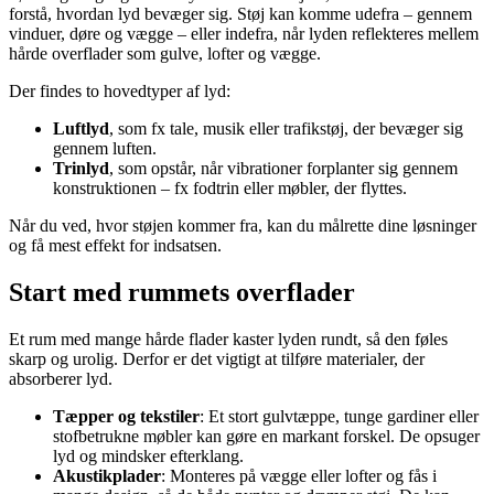
forstå, hvordan lyd bevæger sig. Støj kan komme udefra – gennem
vinduer, døre og vægge – eller indefra, når lyden reflekteres mellem
hårde overflader som gulve, lofter og vægge.
Der findes to hovedtyper af lyd:
Luftlyd
, som fx tale, musik eller trafikstøj, der bevæger sig
gennem luften.
Trinlyd
, som opstår, når vibrationer forplanter sig gennem
konstruktionen – fx fodtrin eller møbler, der flyttes.
Når du ved, hvor støjen kommer fra, kan du målrette dine løsninger
og få mest effekt for indsatsen.
Start med rummets overflader
Et rum med mange hårde flader kaster lyden rundt, så den føles
skarp og urolig. Derfor er det vigtigt at tilføre materialer, der
absorberer lyd.
Tæpper og tekstiler
: Et stort gulvtæppe, tunge gardiner eller
stofbetrukne møbler kan gøre en markant forskel. De opsuger
lyd og mindsker efterklang.
Akustikplader
: Monteres på vægge eller lofter og fås i