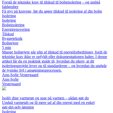
Forstå de tekniske krav til tilskud til boligisolering – og undgå
faldgruber
Få styr på kravene, før du søger tilskud til isolering af din bolig
Isolering
Isolering
Boligisolering
Energirenovering
Tilskud
Byggeteknik
Boligejere
5 min
Mange boligejere går glip af tilskud til energiforbedringer, fordi de
tekniske krav ikke er opfyldt eller dokumentationen halter. I denne
artikel får du en praktisk guide til, hvordan du sikrer, at dit
isoleringsprojekt lever op til standarderne – og hvordan du undgår
de typiske fejl i ansøgningsprocessen.
Ann-Sofie Vestergaard
Ann-Sofie
Vestergaard
Isolér dine varmerør og spar på varmen – sådan gør du
Undgå varmetab og få mere ud af din energi med en enkel
gør‑det‑selv‑løsning
Isolering