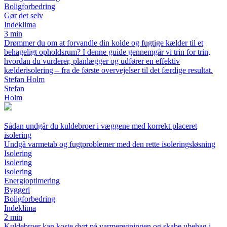
Boligforbedring
Gør det selv
Indeklima
3 min
Drømmer du om at forvandle din kolde og fugtige kælder til et
behageligt opholdsrum? I denne guide gennemgår vi trin for trin,
hvordan du vurderer, planlægger og udfører en effektiv
kælderisolering – fra de første overvejelser til det færdige resultat.
Stefan Holm
Stefan
Holm
Sådan undgår du kuldebroer i væggene med korrekt placeret
isolering
Undgå varmetab og fugtproblemer med den rette isoleringsløsning
Isolering
Isolering
Isolering
Energioptimering
Byggeri
Boligforbedring
Indeklima
2 min
Kuldebroer kan koste dyrt på varmeregningen og skabe ubehag i