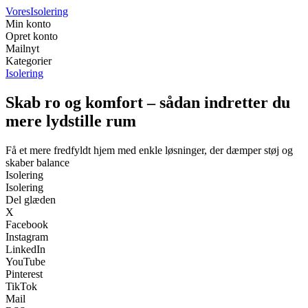
Vores
Isolering
Min konto
Opret konto
Mailnyt
Kategorier
Isolering
Skab ro og komfort – sådan indretter du
mere lydstille rum
Få et mere fredfyldt hjem med enkle løsninger, der dæmper støj og
skaber balance
Isolering
Isolering
Del glæden
X
Facebook
Instagram
LinkedIn
YouTube
Pinterest
TikTok
Mail