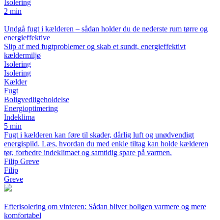
Isolering
2 min
Undgå fugt i kælderen – sådan holder du de nederste rum tørre og
energieffektive
Slip af med fugtproblemer og skab et sundt, energieffektivt
kældermiljø
Isolering
Isolering
Kælder
Fugt
Boligvedligeholdelse
Energioptimering
Indeklima
5 min
Fugt i kælderen kan føre til skader, dårlig luft og unødvendigt
energispild. Læs, hvordan du med enkle tiltag kan holde kælderen
tør, forbedre indeklimaet og samtidig spare på varmen.
Filip Greve
Filip
Greve
Efterisolering om vinteren: Sådan bliver boligen varmere og mere
komfortabel