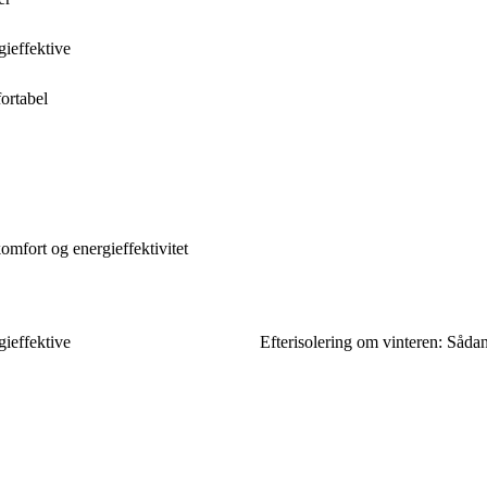
gieffektive
ortabel
omfort og energieffektivitet
gieffektive
Efterisolering om vinteren: Såda