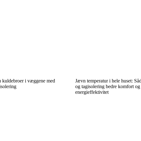
u kuldebroer i væggene med
Jævn temperatur i hele huset: Såd
isolering
og tagisolering bedre komfort og
energieffektivitet