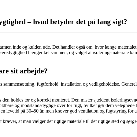
gtighed – hvad betyder det på lang sigt?
 varmen inde og kulden ude. Det handler også om, hvor længe materialet 
 bæredygtighed hænger tæt sammen, og valget af isoleringsmateriale ka
re sit arbejde?
ets sammensætning, fugtforhold, installation og vedligeholdelse. Generel
s den holdes tør og korrekt monteret. Den mister sjældent isoleringsevn
ldbare og modstandsdygtige over for fugt, hvilket gør dem velegnede t
 en levetid på 30–50 år, men kræver god ventilation og fugtstyring for 
t kræver, at man vælger det rigtige materiale til det rigtige sted og sørg