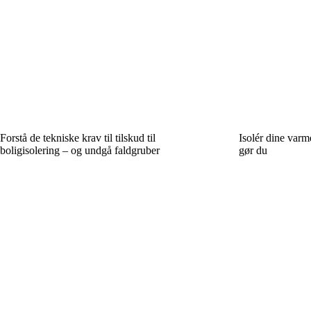
Forstå de tekniske krav til tilskud til
Isolér dine varm
boligisolering – og undgå faldgruber
gør du