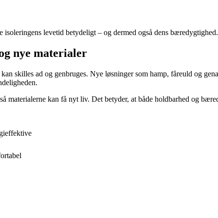
 isoleringens levetid betydeligt – og dermed også dens bæredygtighed.
 og nye materialer
kan skilles ad og genbruges. Nye løsninger som hamp, fåreuld og genanv
ndeligheden.
ad, så materialerne kan få nyt liv. Det betyder, at både holdbarhed og b
gieffektive
ortabel