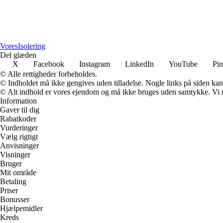
Vores
Isolering
Del glæden
X
Facebook
Instagram
LinkedIn
YouTube
Pin
© Alle rettigheder forbeholdes.
© Indholdet må ikke gengives uden tilladelse. Nogle links på siden ka
© Alt indhold er vores ejendom og må ikke bruges uden samtykke. Vi mod
Information
Gaver til dig
Rabatkoder
Vurderinger
Vælg rigtigt
Anvisninger
Visninger
Bruger
Mit område
Betaling
Priser
Bonusser
Hjælpemidler
Kreds