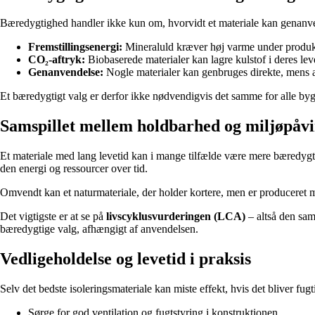
Bæredygtighed handler ikke kun om, hvorvidt et materiale kan genanven
Fremstillingsenergi:
Mineraluld kræver høj varme under produkti
CO₂-aftryk:
Biobaserede materialer kan lagre kulstof i deres lev
Genanvendelse:
Nogle materialer kan genbruges direkte, mens an
Et bæredygtigt valg er derfor ikke nødvendigvis det samme for alle byg
Samspillet mellem holdbarhed og miljøpåv
Et materiale med lang levetid kan i mange tilfælde være mere bæredygtigt
den energi og ressourcer over tid.
Omvendt kan et naturmateriale, der holder kortere, men er produceret m
Det vigtigste er at se på
livscyklusvurderingen (LCA)
– altså den sam
bæredygtige valg, afhængigt af anvendelsen.
Vedligeholdelse og levetid i praksis
Selv det bedste isoleringsmateriale kan miste effekt, hvis det bliver fugti
Sørge for god ventilation og fugtstyring i konstruktionen.