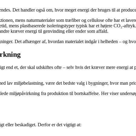
des. Det handler også om, hvor meget energi der bruges til at producer
onen, mens naturmaterialer som træfiber og cellulose ofte har et laver
etid, mens plastbaserede isoleringstyper typisk har et højere CO₂-aftryk
dre kræver energi til genvinding eller ender som affald.
ninger. Det afhænger af, hvordan materialet indgår i helheden – og hvo
irkning
 end et, der skal udskiftes ofte – selv hvis det kræver mere energi at p
ed lav miljøbelastning, være det bedste valg i bygninger, hvor man pri
lede miljøpåvirkning fra produktion til bortskaffelse. Her viser unders
gt eller beskadiget. Derfor er det vigtigt at: