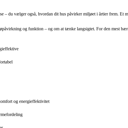
e – du vælger også, hvordan dit hus påvirker miljøet i årtier frem. Et 
påvirkning og funktion – og om at tænke langsigtet. For den mest bæredy
gieffektive
ortabel
omfort og energieffektivitet
armefordeling
er