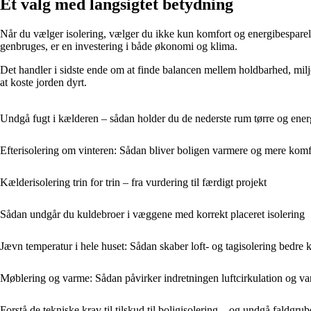
Et valg med langsigtet betydning
Når du vælger isolering, vælger du ikke kun komfort og energibesparels
genbruges, er en investering i både økonomi og klima.
Det handler i sidste ende om at finde balancen mellem holdbarhed, miljø
at koste jorden dyrt.
Undgå fugt i kælderen – sådan holder du de nederste rum tørre og ener
Efterisolering om vinteren: Sådan bliver boligen varmere og mere komf
Kælderisolering trin for trin – fra vurdering til færdigt projekt
Sådan undgår du kuldebroer i væggene med korrekt placeret isolering
Jævn temperatur i hele huset: Sådan skaber loft- og tagisolering bedre k
Møblering og varme: Sådan påvirker indretningen luftcirkulation og v
Forstå de tekniske krav til tilskud til boligisolering – og undgå faldgrub