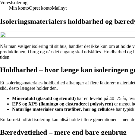
Vores
Isolering
Min konto
Opret konto
Mailnyt
Isoleringsmaterialers holdbarhed og bæredy
Når man vælger isolering til sit hus, handler det ikke kun om at holde
produktionen, i brug og når det engang skal udskiftes. Holdbarhed og
tiden.
Holdbarhed – hvor længe kan isoleringen gø
Et isoleringsmateriales holdbarhed afhænger af flere faktorer: material
slid, desto længere holder den.
Mineraluld (glasuld og stenuld)
har en levetid på 40–75 år, hvi
EPS og XPS (flamingo og ekstruderet polystyren)
er meget ho
Naturlige materialer som træfiber, hør og cellulose
har typisk
En korrekt udført isolering kan altså holde i flere generationer – men de
Bæredygtighed – mere end bare genbrug