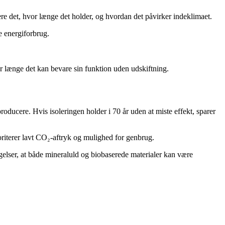
e det, hvor længe det holder, og hvordan det påvirker indeklimaet.
e energiforbrug.
.
r længe det kan bevare sin funktion uden udskiftning.
roducere. Hvis isoleringen holder i 70 år uden at miste effekt, sparer
oriterer lavt CO₂-aftryk og mulighed for genbrug.
øgelser, at både mineraluld og biobaserede materialer kan være